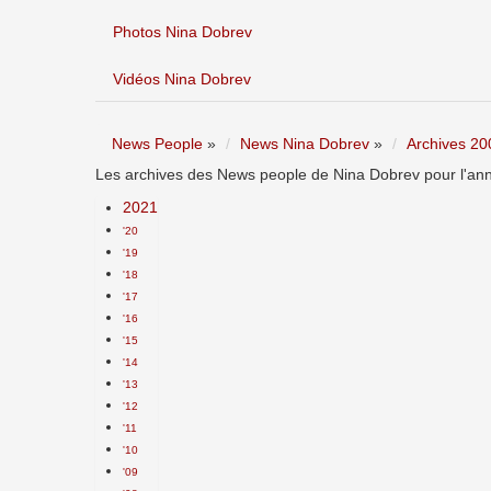
Photos Nina Dobrev
Vidéos Nina Dobrev
News People
»
News Nina Dobrev
»
Archives 20
Les archives des News people de Nina Dobrev pour l'ann
2021
'20
'19
'18
'17
'16
'15
'14
'13
'12
'11
'10
'09