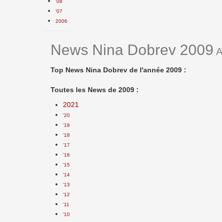
'08
'07
2006
News Nina Dobrev 2009
A
Top News Nina Dobrev de l'année 2009 :
Toutes les News de 2009 :
2021
'20
'19
'18
'17
'16
'15
'14
'13
'12
'11
'10