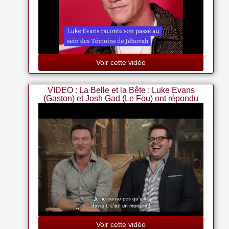
Voir cette vidéo
VIDEO : La Belle et la Bête : Luke Evans
(Gaston) et Josh Gad (Le Fou) ont répondu
aux questions de
Voir cette vidéo