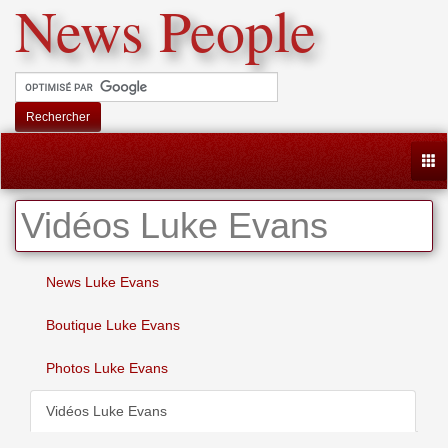
News People
Rechercher
Togg
Vidéos Luke Evans
News Luke Evans
Boutique Luke Evans
Photos Luke Evans
Vidéos Luke Evans