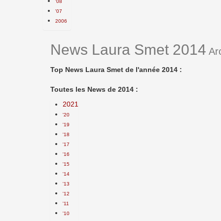
'08
'07
2006
News Laura Smet 2014
Ar
Top News Laura Smet de l'année 2014 :
Toutes les News de 2014 :
2021
'20
'19
'18
'17
'16
'15
'14
'13
'12
'11
'10