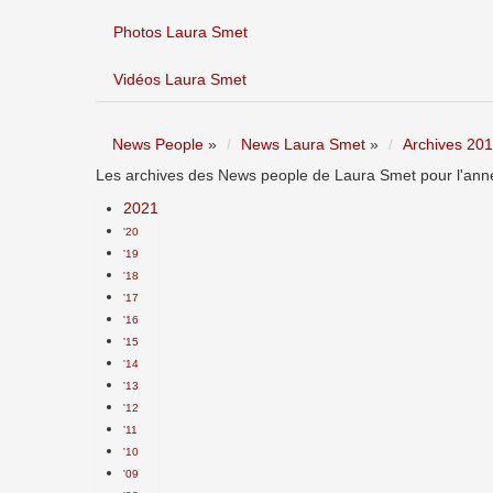
Photos Laura Smet
Vidéos Laura Smet
News People
»
News Laura Smet
»
Archives 20
Les archives des News people de Laura Smet pour l'anné
2021
'20
'19
'18
'17
'16
'15
'14
'13
'12
'11
'10
'09