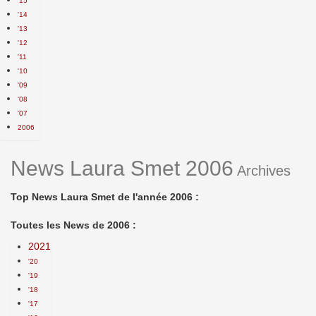
'15
'14
'13
'12
'11
'10
'09
'08
'07
2006
News Laura Smet 2006
Archives
Top News Laura Smet de l'année 2006 :
Toutes les News de 2006 :
2021
'20
'19
'18
'17