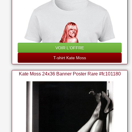
VOIR L'OFFRE
T-shirt Kate Moss
Kate Moss 24x36 Banner Poster Rare #fc101180