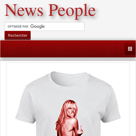
News People
Rechercher
Togg