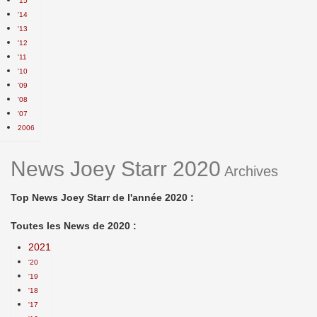
'15
'14
'13
'12
'11
'10
'09
'08
'07
2006
News Joey Starr 2020
Archives
Top News Joey Starr de l'année 2020 :
Toutes les News de 2020 :
2021
'20
'19
'18
'17