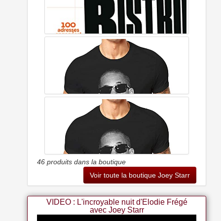
Mauvaise R?putation By Joey Starr
46 produits dans la boutique
Voir toute la boutique Joey Starr
Heishi Men's Joey Starr Didier Morville Ntm Unisex T-shirt Top
Mon Guide Bistronomik Par Joey Starr & Friends
Black Size Xx-large
VIDEO : L'incroyable nuit d'Elodie Frégé
avec Joey Starr