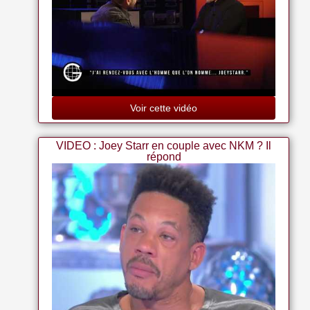
Voir cette vidéo
VIDEO : Joey Starr en couple avec NKM ? Il
répond