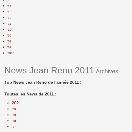
'15
'14
'13
'12
'11
'10
'09
'08
'07
2006
News Jean Reno 2011
Archives
Top News Jean Reno de l'année 2011 :
Toutes les News de 2011 :
2021
'20
'19
'18
'17