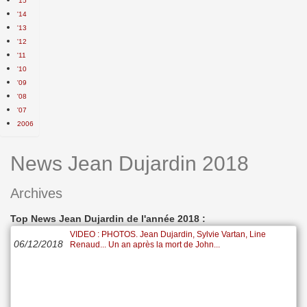
'15
'14
'13
'12
'11
'10
'09
'08
'07
2006
News Jean Dujardin 2018
Archives
Top News Jean Dujardin de l'année 2018 :
VIDEO : PHOTOS. Jean Dujardin, Sylvie Vartan, Line
06/12/2018
Renaud... Un an après la mort de John...