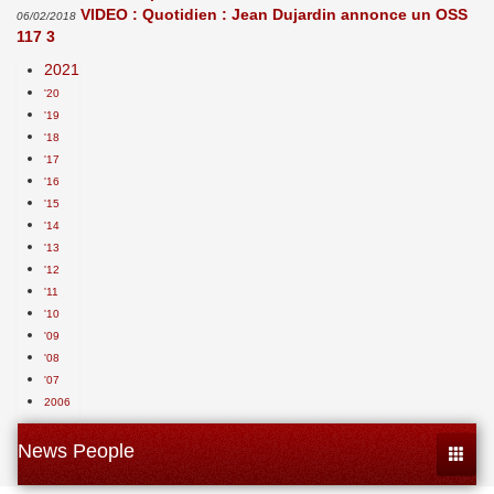
VIDEO : Quotidien : Jean Dujardin annonce un OSS
06/02/2018
117 3
2021
'20
'19
'18
'17
'16
'15
'14
'13
'12
'11
'10
'09
'08
'07
2006
News People
Toggle