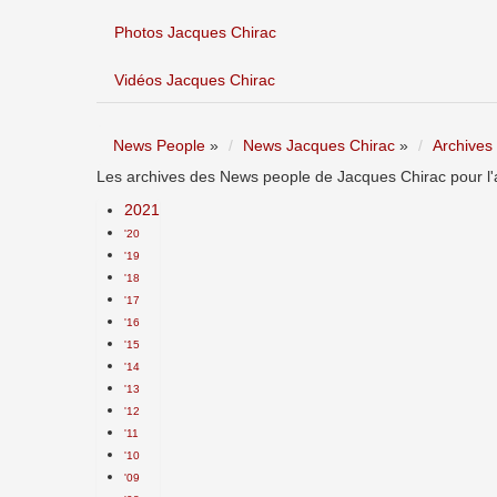
Photos Jacques Chirac
Vidéos Jacques Chirac
News People
»
News Jacques Chirac
»
Archives
Les archives des News people de Jacques Chirac pour l'
2021
'20
'19
'18
'17
'16
'15
'14
'13
'12
'11
'10
'09