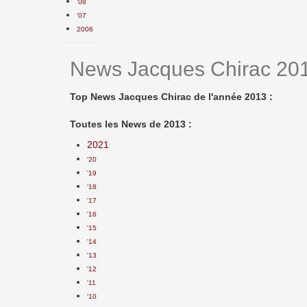
'08
'07
2006
News Jacques Chirac 20
Top News Jacques Chirac de l'année 2013 :
Toutes les News de 2013 :
2021
'20
'19
'18
'17
'16
'15
'14
'13
'12
'11
'10