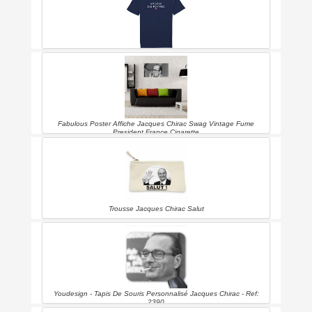
Tshirt Corner - Jacques Chirac - Mangez Des Pommes - T-shirt
Homme - Citation - Phrase Culte - Fun - Humour - Drôle - Coton Bio -
Taille Xl
Fabulous Poster Affiche Jacques Chirac Swag Vintage Fume
President France Cigarette
Trousse Jacques Chirac Salut
Youdesign - Tapis De Souris Personnalisé Jacques Chirac - Ref:
2390