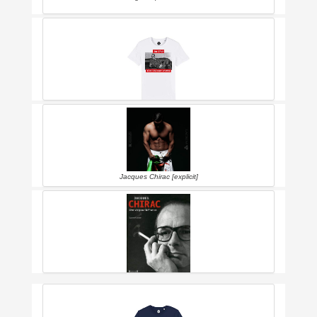
Tshirt Corner - Jacques Chirac - Un Chef C'est Fait Pour Cheffer - T-
shirt Homme - Coton Bio - Idéal Comme Idée De Cadeau - Noël -
Fun - Citation - Phrase Culte - Humour - Drôle - Taille Xl
Jacques Chirac [explicit]
Jacques Chirac, Une Vie Pour La France