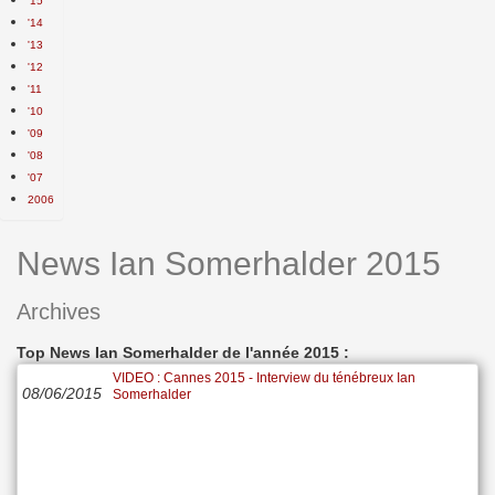
'15
'14
'13
'12
'11
'10
'09
'08
'07
2006
News Ian Somerhalder 2015
Archives
Top News Ian Somerhalder de l'année 2015 :
VIDEO : Cannes 2015 - Interview du ténébreux Ian
08/06/2015
Somerhalder