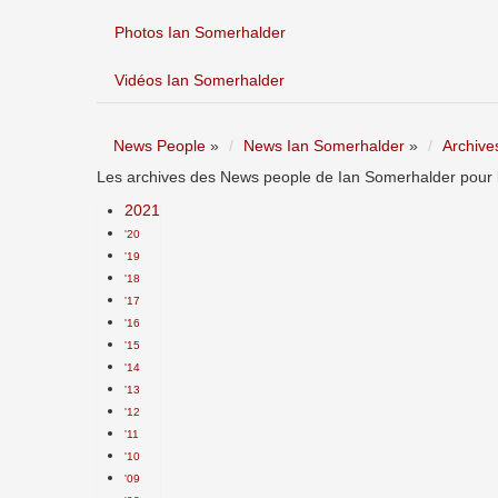
Photos Ian Somerhalder
Vidéos Ian Somerhalder
News People
»
News Ian Somerhalder
»
Archive
Les archives des News people de Ian Somerhalder pour l
2021
'20
'19
'18
'17
'16
'15
'14
'13
'12
'11
'10
'09