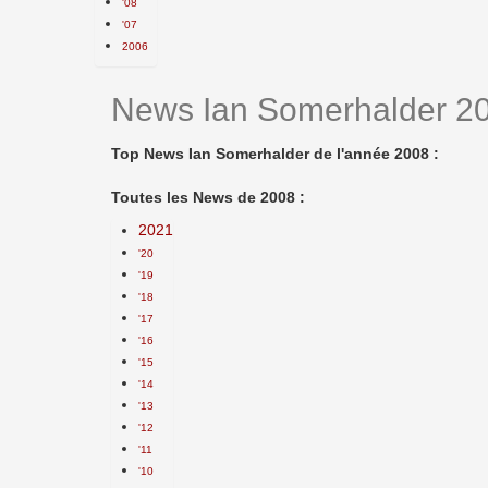
'08
'07
2006
News Ian Somerhalder 2
Top News Ian Somerhalder de l'année 2008 :
Toutes les News de 2008 :
2021
'20
'19
'18
'17
'16
'15
'14
'13
'12
'11
'10