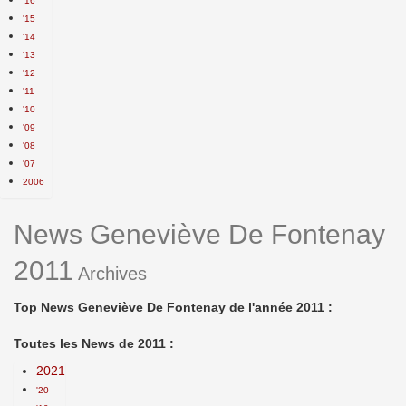
'16
'15
'14
'13
'12
'11
'10
'09
'08
'07
2006
News Geneviève De Fontenay
2011
Archives
Top News Geneviève De Fontenay de l'année 2011 :
Toutes les News de 2011 :
2021
'20