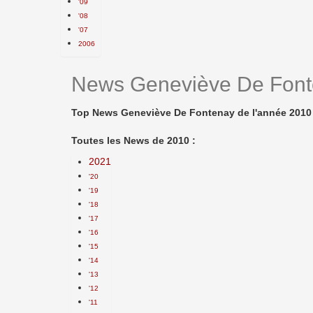
'09
'08
'07
2006
News Geneviève De Font
Top News Geneviève De Fontenay de l'année 2010 
Toutes les News de 2010 :
2021
'20
'19
'18
'17
'16
'15
'14
'13
'12
'11