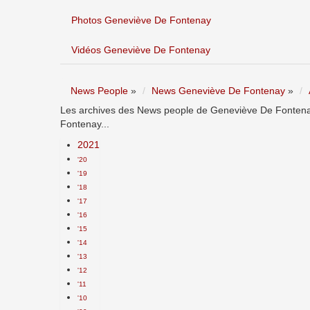
Photos Geneviève De Fontenay
Vidéos Geneviève De Fontenay
News People
»
News Geneviève De Fontenay
»
Les archives des News people de Geneviève De Fontenay
Fontenay...
2021
'20
'19
'18
'17
'16
'15
'14
'13
'12
'11
'10