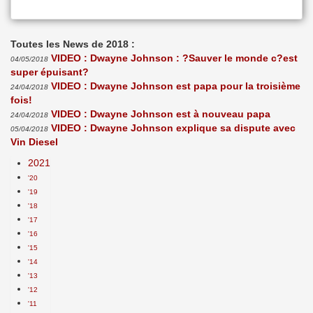
Toutes les News de 2018 :
VIDEO : Dwayne Johnson : ?Sauver le monde c?est
04/05/2018
super épuisant?
VIDEO : Dwayne Johnson est papa pour la troisième
24/04/2018
fois!
VIDEO : Dwayne Johnson est à nouveau papa
24/04/2018
VIDEO : Dwayne Johnson explique sa dispute avec
05/04/2018
Vin Diesel
2021
'20
'19
'18
'17
'16
'15
'14
'13
'12
'11