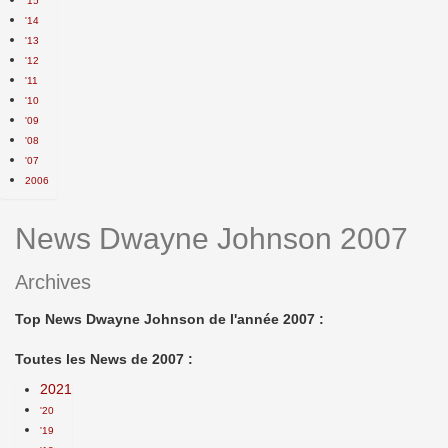
'15
'14
'13
'12
'11
'10
'09
'08
'07
2006
News Dwayne Johnson 2007
Archives
Top News Dwayne Johnson de l'année 2007 :
Toutes les News de 2007 :
2021
'20
'19