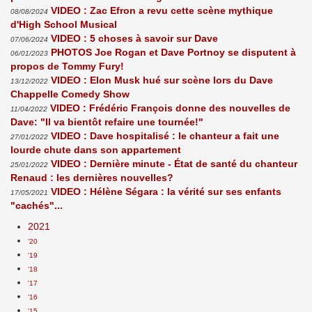
VIDEO : Zac Efron a revu cette scène mythique
08/08/2024
d'High School Musical
VIDEO : 5 choses à savoir sur Dave
07/06/2024
PHOTOS Joe Rogan et Dave Portnoy se disputent à
06/01/2023
propos de Tommy Fury!
VIDEO : Elon Musk hué sur scène lors du Dave
13/12/2022
Chappelle Comedy Show
VIDEO : Frédéric François donne des nouvelles de
11/04/2022
Dave: "Il va bientôt refaire une tournée!"
VIDEO : Dave hospitalisé : le chanteur a fait une
27/01/2022
lourde chute dans son appartement
VIDEO : Dernière minute - État de santé du chanteur
25/01/2022
Renaud : les dernières nouvelles?
VIDEO : Hélène Ségara : la vérité sur ses enfants
17/05/2021
"cachés"...
2021
'20
'19
'18
'17
'16
'15