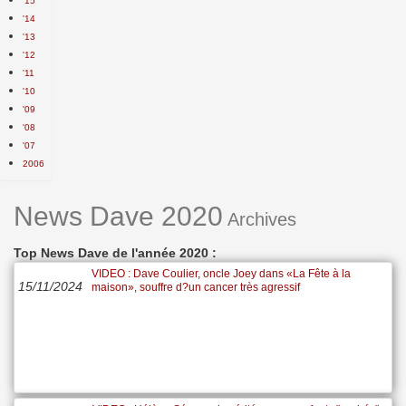
'15
'14
'13
'12
'11
'10
'09
'08
'07
2006
News Dave 2020
Archives
Top News Dave de l'année 2020 :
VIDEO : Dave Coulier, oncle Joey dans «La Fête à la
15/11/2024
maison», souffre d?un cancer très agressif