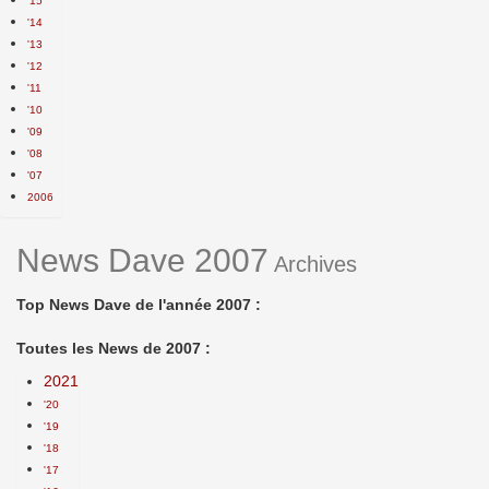
'15
'14
'13
'12
'11
'10
'09
'08
'07
2006
News Dave 2007
Archives
Top News Dave de l'année 2007 :
Toutes les News de 2007 :
2021
'20
'19
'18
'17