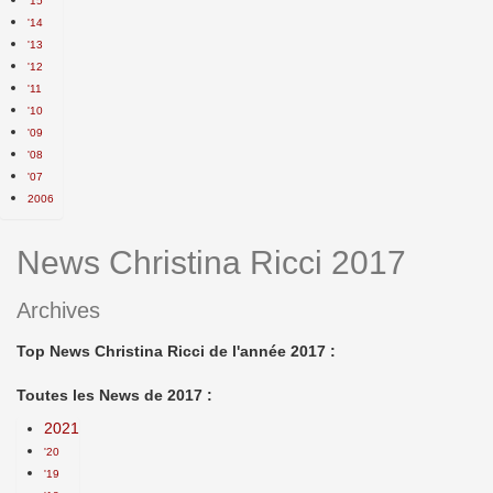
'15
'14
'13
'12
'11
'10
'09
'08
'07
2006
News Christina Ricci 2017
Archives
Top News Christina Ricci de l'année 2017 :
Toutes les News de 2017 :
2021
'20
'19