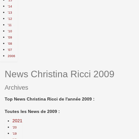
'15
'14
'13
'12
'11
'10
'09
'08
'07
2006
News Christina Ricci 2009
Archives
Top News Christina Ricci de l'année 2009 :
Toutes les News de 2009 :
2021
'20
'19