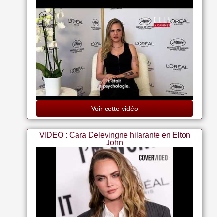
Cara Delevingne: The Most Beautiful Girl In The World By Abi
Smith (7-apr-2014) Paperback
Photo De Cara Delevingne?15x20cm?6x8inch
Voir cette vidéo
VIDEO : Cara Delevingne hilarante en Elton
John