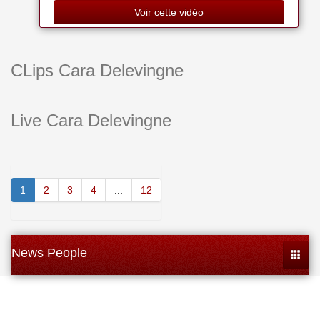
Voir cette vidéo
CLips Cara Delevingne
Live Cara Delevingne
1
2
3
4
...
12
News People
Toggle