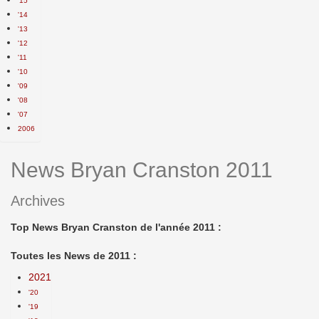
'15
'14
'13
'12
'11
'10
'09
'08
'07
2006
News Bryan Cranston 2011
Archives
Top News Bryan Cranston de l'année 2011 :
Toutes les News de 2011 :
2021
'20
'19