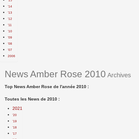
'15
'14
'13
'12
'11
'10
'09
'08
'07
2006
News Amber Rose 2010
Archives
Top News Amber Rose de l'année 2010 :
Toutes les News de 2010 :
2021
'20
'19
'18
'17