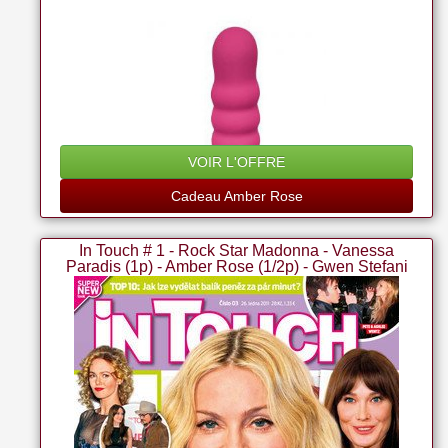
VOIR L'OFFRE
Cadeau Amber Rose
In Touch # 1 - Rock Star Madonna - Vanessa
Paradis (1p) - Amber Rose (1/2p) - Gwen Stefani
(3p Wow) - Amy Winehouse (1/4p) - Shakira (2p) -
Vanessa Hudgens (also Partial-cover) - Audrina
Patridge (2p In Bikini) - Jennie Garth (4p) - Nicki
Minaj (1/3p) - H