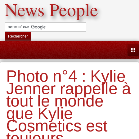
News People
Rechercher
Togg
Photo n°4 : Kylie
Jenner rappelle à
tout le monde
que Kylie
Cosmetics est
toujours