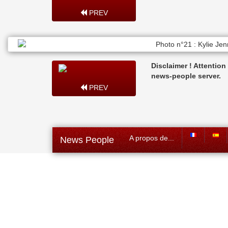
PREV
Disclaimer ! Attentio
news-people server.
PREV
A propos de...
News People