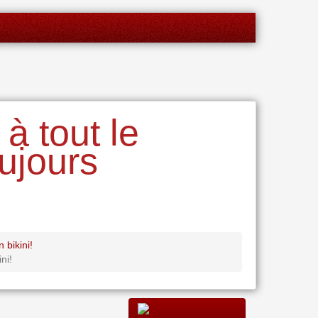
à tout le
ujours
 bikini!
ni!