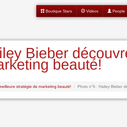
Boutique Stars
Vidéos
People
iley Bieber découvr
arketing beauté!
illeure stratégie de marketing beauté!
Photo n°6 : Hailey Bieber d