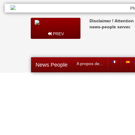
Disclaimer ! Attentio
news-people server.
PREV
A propos de...
News People