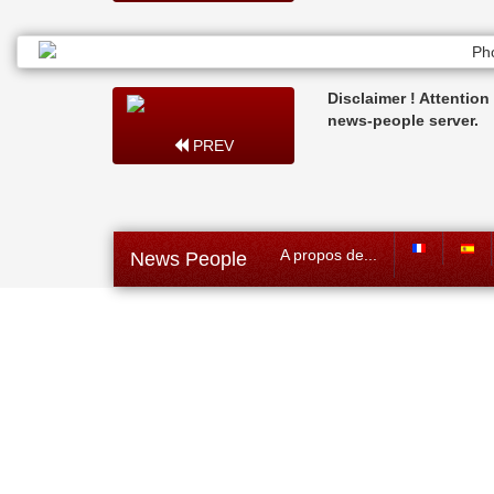
Disclaimer ! Attentio
news-people server.
PREV
A propos de...
News People