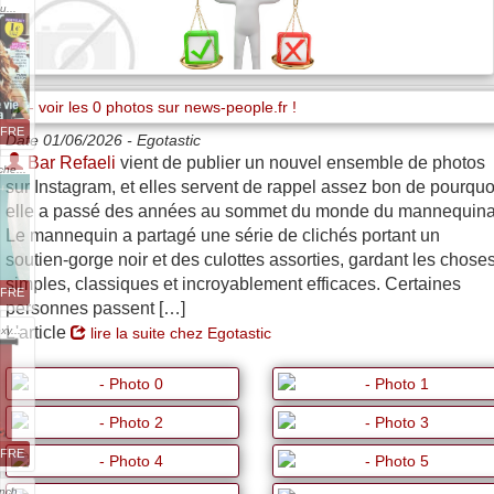
u...
FFRE
Date 01/06/2026 -
Egotastic
Bar Refaeli
vient de publier un nouvel ensemble de photos
che...
sur Instagram, et elles servent de rappel assez bon de pourquo
elle a passé des années au sommet du monde du mannequina
Le mannequin a partagé une série de clichés portant un
soutien-gorge noir et des culottes assorties, gardant les chose
simples, classiques et incroyablement efficaces. Certaines
FFRE
personnes passent […]
L'article
xy...
lire la suite chez Egotastic
FFRE
nch...