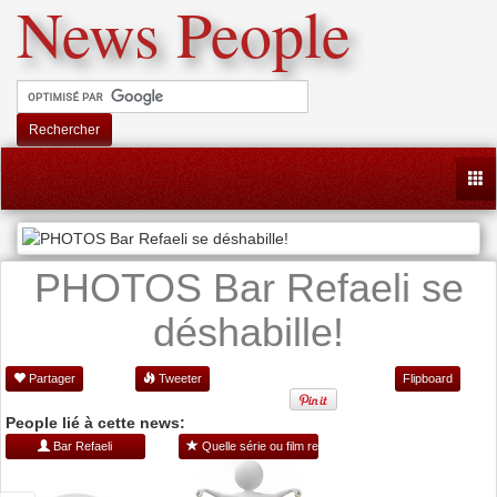
News People
Rechercher
Togg
PHOTOS Bar Refaeli se
déshabille!
Partager
Tweeter
Flipboard
People lié à cette news:
Bar Refaeli
Quelle série ou film regarder ?