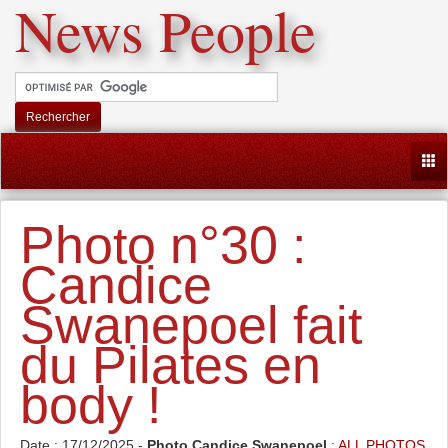
News People
Rechercher
Togg
Photo n°30 :
Candice
Swanepoel fait
du Pilates en
body !
Date : 17/12/2025 -
Photo Candice Swanepoel
:
ALL PHOTOS