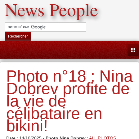
News People
Rechercher
Togg
Photo n°18 : Nina
Dobrev profite de
la vie de
célibataire en
bikini!
Date : 14/10/2025 -
Photo Nina Dobrev
:
ALL PHOTOS