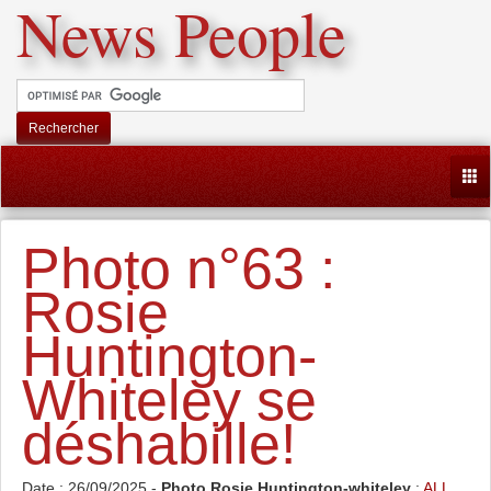
News People
Rechercher
Togg
Photo n°63 :
Rosie
Huntington-
Whiteley se
déshabille!
Date : 26/09/2025 -
Photo Rosie Huntington-whiteley
:
ALL