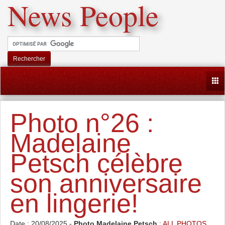
News People
Rechercher
Togg
Photo n°26 :
Madelaine
Petsch célèbre
son anniversaire
en lingerie!
Date : 20/08/2025 -
Photo Madelaine Petsch
:
ALL PHOTOS