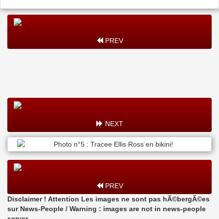
PREV
NEXT
PREV
Disclaimer ! Attention Les images ne sont pas hÃ©bergÃ©es
sur News-People / Warning : images are not in news-people
server.