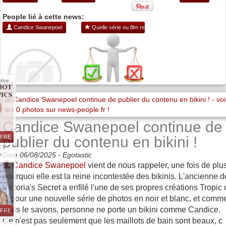
People lié à cette news:
Candice Swanepoel
Quelle série ou film regarder ?
ice...
Candice Swanepoel continue de
publier du contenu en bikini !
FFRE
Date 06/08/2025 -
Egotastic
b
Candice Swanepoel
vient de nous rappeler, une fois de plu
pourquoi elle est la reine incontestée des bikinis. L'ancienne d
Victoria's Secret a enfilé l'une de ses propres créations Tropic 
C pour une nouvelle série de photos en noir et blanc, et comm
nous le savons, personne ne porte un bikini comme Candice.
FFRE
Ce n'est pas seulement que les maillots de bain sont beaux, c