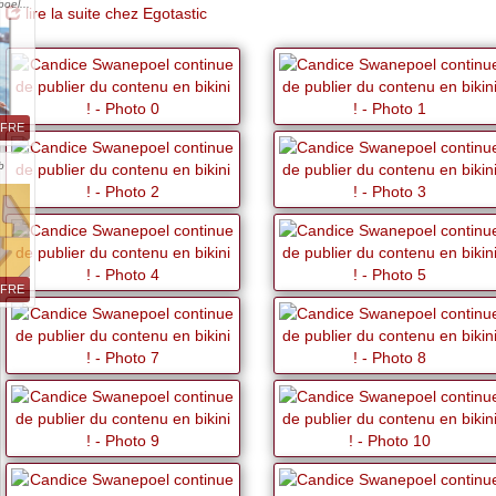
oel...
lire la suite chez Egotastic
FFRE
b
FFRE