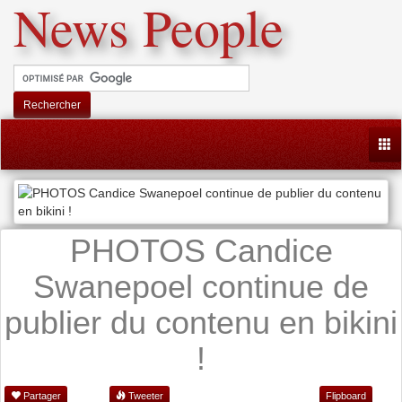
News People
Rechercher
Togg
PHOTOS Candice
Swanepoel continue de
publier du contenu en bikini
!
Partager
Tweeter
Flipboard