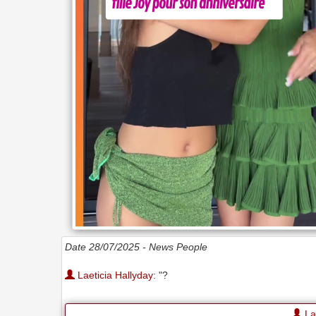
Date 28/07/2025 -
News People
Laeticia Hallyday
: "?
Lae