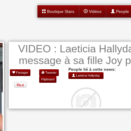
Boutique Stars
Vidéos
People
VIDEO : Laeticia Hallyd
message à sa fille Joy 
People lié à cette news:
Partager
Tweeter
Laeticia Hallyday
Flipboard