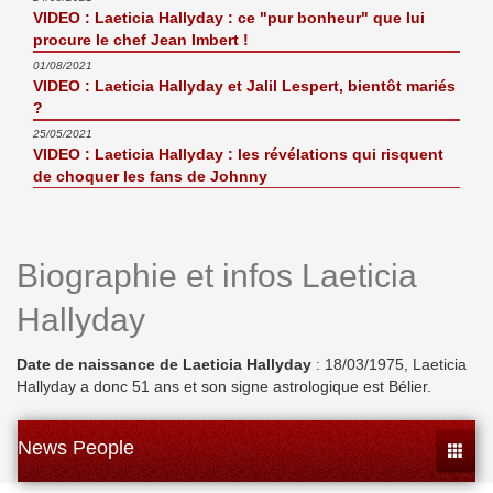
VIDEO : Laeticia Hallyday : ce "pur bonheur" que lui
procure le chef Jean Imbert !
01/08/2021
VIDEO : Laeticia Hallyday et Jalil Lespert, bientôt mariés
?
25/05/2021
VIDEO : Laeticia Hallyday : les révélations qui risquent
de choquer les fans de Johnny
Biographie et infos Laeticia
Hallyday
Date de naissance de Laeticia Hallyday
: 18/03/1975, Laeticia
Hallyday a donc 51 ans et son signe astrologique est Bélier.
News People
Toggle