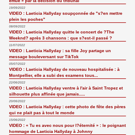
émue » par la décision du tribunal
19/09/2022
VIDEO : Laeticia Hallyday soupçonnée de "s?en mettre
plein les poches"
08/09/2022
VIDEO : Laeticia Hallyday quitte le concert de ?The
Weeknd? après 3 chansons : que s?est-il passé ?
11/07/2022
VIDEO : Laeticia Hallyday : sa fille Joy partage un
message bouleversant sur TikTok
05/07/2022
VIDEO : Laeticia Hallyday de nouveau hospitalisée : à
Montpellier, elle a subi des examens tous...
22/06/2022
VIDEO : Laeticia Hallyday ventre à l'air à Saint Tropez et
silhouette plus affinée que jamais.....
20/06/2022
VIDEO : Laeticia Hallyday : cette photo de fête des pères
qui ne plait pas à tout le monde
15/06/2022
VIDEO : « Tu es avec nous pour l?éternité » : le poignant
hommage de Laeticia Hallyday à Johnny