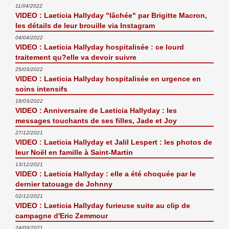
11/04/2022
VIDEO : Laeticia Hallyday "lâchée" par Brigitte Macron,
les détails de leur brouille via Instagram
04/04/2022
VIDEO : Laeticia Hallyday hospitalisée : ce lourd
traitement qu?elle va devoir suivre
25/03/2022
VIDEO : Laeticia Hallyday hospitalisée en urgence en
soins intensifs
18/03/2022
VIDEO : Anniversaire de Laeticia Hallyday : les
messages touchants de ses filles, Jade et Joy
27/12/2021
VIDEO : Laeticia Hallyday et Jalil Lespert : les photos de
leur Noël en famille à Saint-Martin
13/12/2021
VIDEO : Laeticia Hallyday : elle a été choquée par le
dernier tatouage de Johnny
02/12/2021
VIDEO : Laeticia Hallyday furieuse suite au clip de
campagne d'Eric Zemmour
24/09/2021