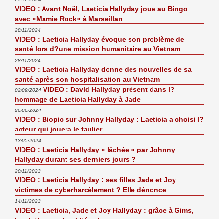
VIDEO : Avant Noël, Laeticia Hallyday joue au Bingo
avec «Mamie Rock» à Marseillan
28/11/2024
VIDEO : Laeticia Hallyday évoque son problème de
santé lors d?une mission humanitaire au Vietnam
28/11/2024
VIDEO : Laeticia Hallyday donne des nouvelles de sa
santé après son hospitalisation au Vietnam
VIDEO : David Hallyday présent dans l?
02/09/2024
hommage de Laeticia Hallyday à Jade
26/06/2024
VIDEO : Biopic sur Johnny Hallyday : Laeticia a choisi l?
acteur qui jouera le taulier
13/05/2024
VIDEO : Laeticia Hallyday « lâchée » par Johnny
Hallyday durant ses derniers jours ?
20/11/2023
VIDEO : Laeticia Hallyday : ses filles Jade et Joy
victimes de cyberharcèlement ? Elle dénonce
14/11/2023
VIDEO : Laeticia, Jade et Joy Hallyday : grâce à Gims,