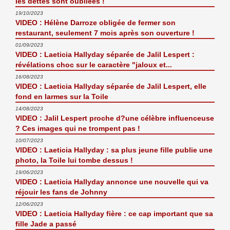
les dettes sont oubliées !
19/10/2023
VIDEO : Hélène Darroze obligée de fermer son
restaurant, seulement 7 mois après son ouverture !
01/09/2023
VIDEO : Laeticia Hallyday séparée de Jalil Lespert :
révélations choc sur le caractère "jaloux et...
16/08/2023
VIDEO : Laeticia Hallyday séparée de Jalil Lespert, elle
fond en larmes sur la Toile
14/08/2023
VIDEO : Jalil Lespert proche d?une célèbre influenceuse
? Ces images qui ne trompent pas !
10/07/2023
VIDEO : Laeticia Hallyday : sa plus jeune fille publie une
photo, la Toile lui tombe dessus !
19/06/2023
VIDEO : Laeticia Hallyday annonce une nouvelle qui va
réjouir les fans de Johnny
12/06/2023
VIDEO : Laeticia Hallyday fière : ce cap important que sa
fille Jade a passé