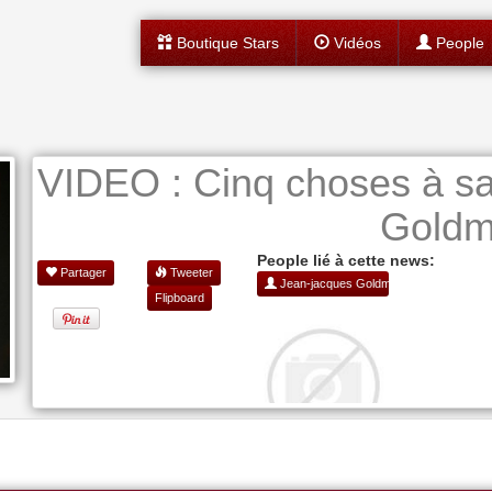
Boutique Stars
Vidéos
People
VIDEO : Cinq choses à sa
Gold
People lié à cette news:
Partager
Tweeter
Jean-jacques Goldman
Flipboard