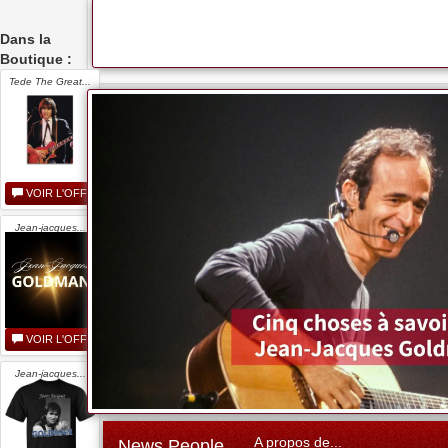
Dans la
Boutique :
Tede The Great...
VOIR L'OFFRE
Jean-jacques...
VOIR L'OFFRE
Jean-jacques...
A propos de...
News People