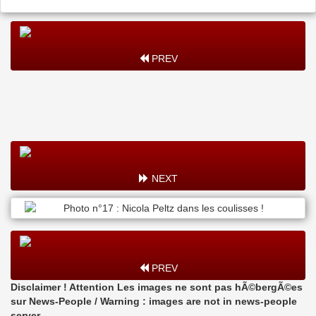
PREV
NEXT
PREV
Disclaimer ! Attention Les images ne sont pas hÃ©bergÃ©es
sur News-People / Warning : images are not in news-people
server.