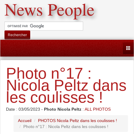
News People
Rechercher
Togg
Photo n°17 :
Nicola Peltz dans
les coulisses !
Date : 03/05/2023 -
Photo Nicola Peltz
:
ALL PHOTOS
Accueil
PHOTOS Nicola Peltz dans les coulisses !
Photo n°17 : Nicola Peltz dans les coulisses !