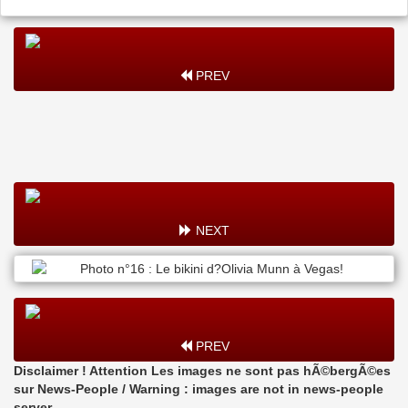
PREV
NEXT
PREV
Disclaimer ! Attention Les images ne sont pas hÃ©bergÃ©es
sur News-People / Warning : images are not in news-people
server.