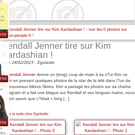
m...
FFRE
Kendall Jenner tire sur Kim
Kardashian !
Date 24/02/2023 -
Egotastic
Kendall Jenner
donne un (long) coup de main à sa s?ur Kim ce
FFRE
matin en prenant quelques photos de la star de la télé dans l?un de
ses nouveaux bikinis Skims. Kim a partagé les photos sur sa chaîne
n...
Instagram et a fait une blague sur Kendall et ses longues mains, nous
faisant savoir que c?était « long [...]
lire la suite chez Egotastic
FFRE
Kim...