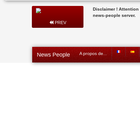
Disclaimer ! Attentio
news-people server.
PREV
A propos de...
News People