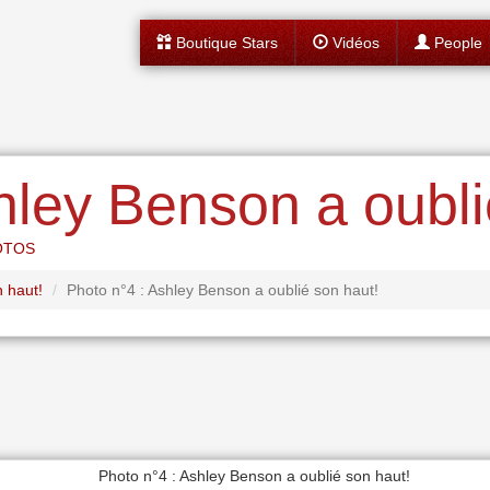
Boutique Stars
Vidéos
People
hley Benson a oubli
OTOS
 haut!
Photo n°4 : Ashley Benson a oublié son haut!