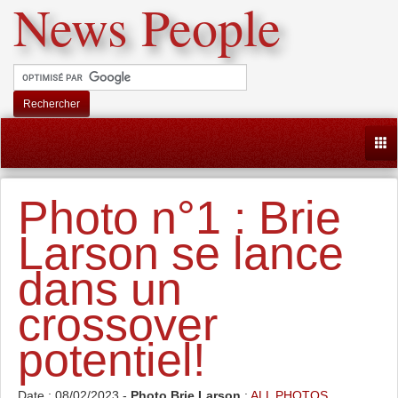
News People
Rechercher
Togg
Photo n°1 : Brie
Larson se lance
dans un
crossover
potentiel!
Date : 08/02/2023 -
Photo Brie Larson
:
ALL PHOTOS