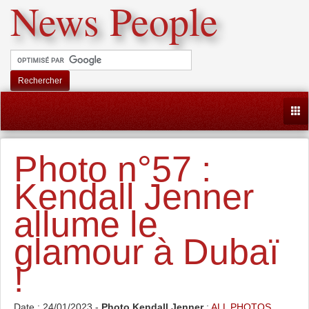
News People
Rechercher
Togg
Photo n°57 :
Kendall Jenner
allume le
glamour à Dubaï
!
Date : 24/01/2023 -
Photo Kendall Jenner
:
ALL PHOTOS