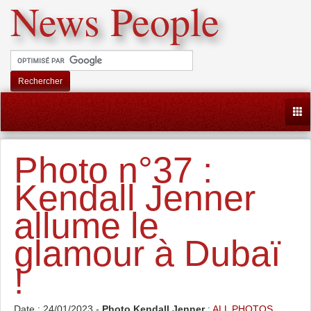
News People
Rechercher
Togg
Photo n°37 :
Kendall Jenner
allume le
glamour à Dubaï
!
Date : 24/01/2023 -
Photo Kendall Jenner
:
ALL PHOTOS