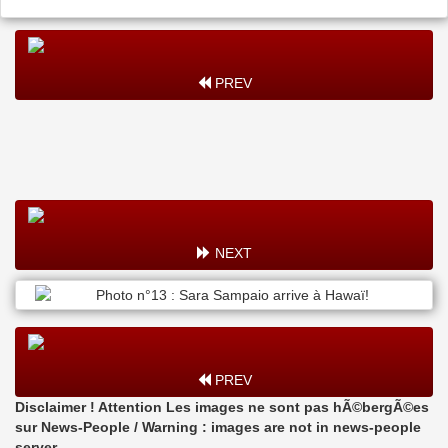
PREV
NEXT
PREV
Disclaimer ! Attention Les images ne sont pas hÃ©bergÃ©es
sur News-People / Warning : images are not in news-people
server.