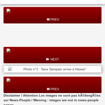
PREV
NEXT
PREV
Disclaimer ! Attention Les images ne sont pas hÃ©bergÃ©es
sur News-People / Warning : images are not in news-people
server.