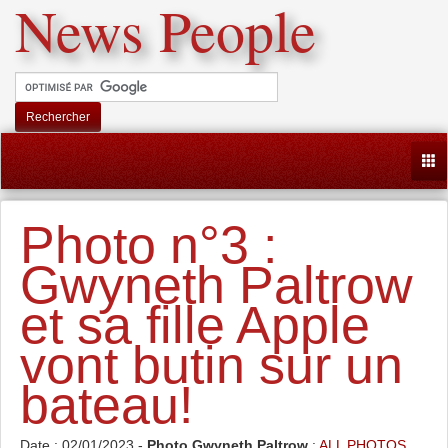
News People
Rechercher
Togg
Photo n°3 :
Gwyneth Paltrow
et sa fille Apple
vont butin sur un
bateau!
Date : 02/01/2023 -
Photo Gwyneth Paltrow
:
ALL PHOTOS